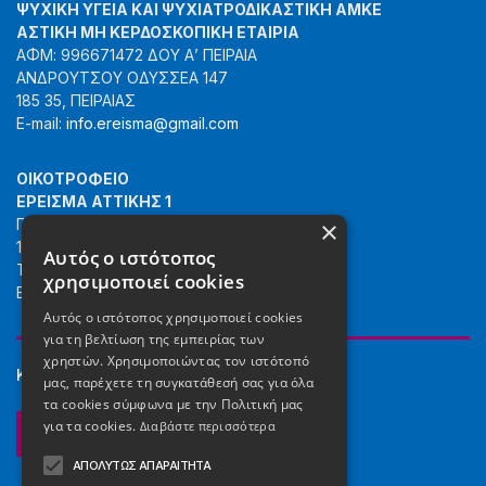
ΨΥΧΙΚΗ ΥΓΕΙΑ ΚΑΙ ΨΥΧΙΑΤΡΟΔΙΚΑΣΤΙΚΗ ΑΜΚΕ
ΑΣΤΙΚΗ ΜΗ ΚΕΡΔΟΣΚΟΠΙΚΗ ΕΤΑΙΡΙΑ
ΑΦΜ: 996671472 ΔΟΥ Α’ ΠΕΙΡΑΙΑ
ΑΝΔΡΟΥΤΣΟΥ ΟΔΥΣΣΕΑ 147
185 35, ΠΕΙΡΑΙΑΣ
E-mail:
info.ereisma@gmail.com
ΟΙΚΟΤΡΟΦΕΙΟ
ΕΡΕΙΣΜΑ ΑΤΤΙΚΗΣ 1
×
ΓΙΑΝΝΗ ΣΟΥΚΑ 22 & ΚΟΥΡΜΑ 13
115 22, ΑΘΗΝΑ
Αυτός ο ιστότοπος
ΤΗΛ.:
2168085400
χρησιμοποιεί cookies
E-mail:
info.ereisma@gmail.com
Αυτός ο ιστότοπος χρησιμοποιεί cookies
για τη βελτίωση της εμπειρίας των
χρηστών. Χρησιμοποιώντας τον ιστότοπό
ΚΟΙΝΩΝΙΚΆ ΔΊΚΤΥΑ
μας, παρέχετε τη συγκατάθεσή σας για όλα
τα cookies σύμφωνα με την Πολιτική μας
για τα cookies.
Διαβάστε περισσότερα
ΑΠΟΛΎΤΩΣ ΑΠΑΡΑΊΤΗΤΑ