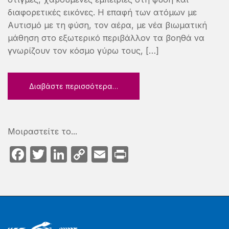
διαφορετικές εικόνες. Η επαφή των ατόμων με
Αυτισμό με τη φύση, τον αέρα, με νέα βιωματική
μάθηση στο εξωτερικό περιβάλλον τα βοηθά να
γνωρίζουν τον κόσμο γύρω τους, […]
Διαβάστε περισσότερα…
Μοιραστείτε το...
F
T
Li
C
E
P
a
w
n
o
m
ri
c
itt
k
p
ail
nt
e
er
e
y
b
dI
Li